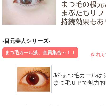
-目元美人シリーズ-
まつ毛カール派、全員集合～！！
きれ
Jのまつ毛カールは
まつ毛ＵＰで魅力的