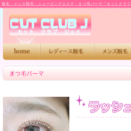
脱毛・メンズ脱毛・シェービングエステ・まつ毛パーマ『カットクラブJ