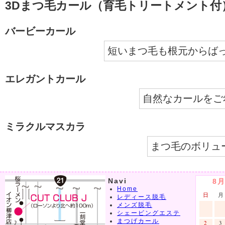
3Dまつ毛カール（育毛トリートメント付
バービーカール
短いまつ毛も根元からば
エレガントカール
自然なカールをご
ミラクルマスカラ
まつ毛のボリュ
Navi
8
Home
日
月
レディース脱毛
メンズ脱毛
シェービングエステ
まつげカール
2
3